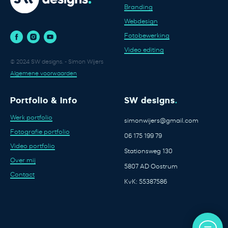
Branding
Webdesign
Fotobewerking
Video editing
© 2024 SW designs. - Simon Wijers
Algemene voorwaarden
Portfolio & Info
SW designs
.
Werk portfolio
simonwijers@gmail.com
Fotografie portfolio
06 175 199 79
Video portfolio
Stationsweg 130
Over mij
5807 AD Oostrum
Contact
KvK: 55387586